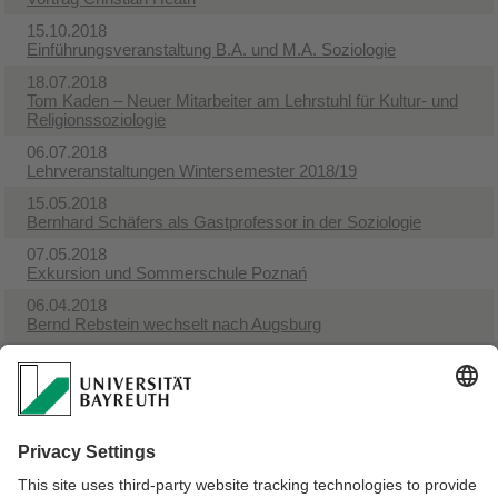
15.10.2018
Einführungsveranstaltung B.A. und M.A. Soziologie
18.07.2018
Tom Kaden – Neuer Mitarbeiter am Lehrstuhl für Kultur- und
Religionssoziologie
06.07.2018
Lehrveranstaltungen Wintersemester 2018/19
15.05.2018
Bernhard Schäfers als Gastprofessor in der Soziologie
07.05.2018
Exkursion und Sommerschule Poznań
06.04.2018
Bernd Rebstein wechselt nach Augsburg
04.04.2018
Kommentiertes Vorlesungsverzeichnis Sommersemester
2018
05.02.2018
Refigurations of Society. Sociological Perspectives on
Modernity in Transition
23.01.2018