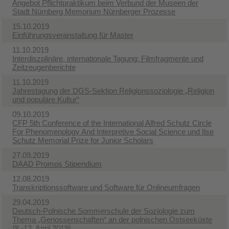
Angebot Pflichtpraktikum beim Verbund der Museen der
Stadt Nürnberg Memorium Nürnberger Prozesse
15.10.2019
Einführungsveranstaltung für Master
11.10.2019
Interdiszplinäre, internationale Tagung: Filmfragmente und
Zeitzeugenberichte
11.10.2019
Jahrestagung der DGS-Sektion Religionssoziologie „Religion
und populäre Kultur“
09.10.2019
CFP 5th Conference of the International Alfred Schutz Circle
For Phenomenology And Interpretive Social Science und Ilse
Schutz Memorial Prize for Junior Scholars
27.09.2019
DAAD Promos Stipendium
12.08.2019
Transkriptionssoftware und Software für Onlineumfragen
29.04.2019
Deutsch-Polnische Sommerschule der Soziologie zum
Thema „Genossenschaften“ an der polnischen Ostseeküste
(8.-12. April 2019)