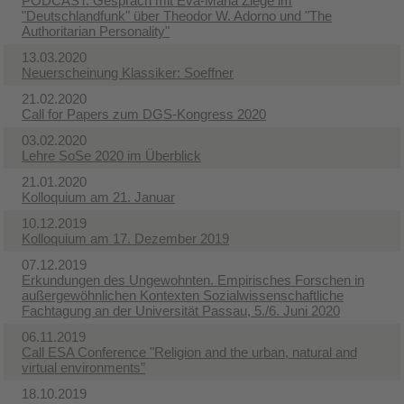
PODCAST: Gespräch mit Eva-Maria Ziege im
"Deutschlandfunk" über Theodor W. Adorno und "The
Authoritarian Personality"
13.03.2020
Neuerscheinung Klassiker: Soeffner
21.02.2020
Call for Papers zum DGS-Kongress 2020
03.02.2020
Lehre SoSe 2020 im Überblick
21.01.2020
Kolloquium am 21. Januar
10.12.2019
Kolloquium am 17. Dezember 2019
07.12.2019
Erkundungen des Ungewohnten. Empirisches Forschen in
außergewöhnlichen Kontexten Sozialwissenschaftliche
Fachtagung an der Universität Passau, 5./6. Juni 2020
06.11.2019
Call ESA Conference "Religion and the urban, natural and
virtual environments”
18.10.2019