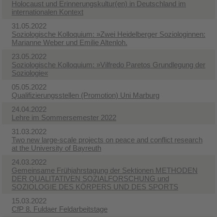
Holocaust und Erinnerungskultur(en) in Deutschland im
internationalen Kontext
31.05.2022
Soziologische Kolloquium: »Zwei Heidelberger Soziologinnen:
Marianne Weber und Emilie Altenloh.
23.05.2022
Soziologische Kolloquium: »Vilfredo Paretos Grundlegung der
Soziologie«
05.05.2022
Qualifizierungsstellen (Promotion) Uni Marburg
24.04.2022
Lehre im Sommersemester 2022
31.03.2022
Two new large-scale projects on peace and conflict research
at the University of Bayreuth
24.03.2022
Gemeinsame Frühjahrstagung der Sektionen METHODEN
DER QUALITATIVEN SOZIALFORSCHUNG und
SOZIOLOGIE DES KÖRPERS UND DES SPORTS
15.03.2022
CfP 8. Fuldaer Feldarbeitstage