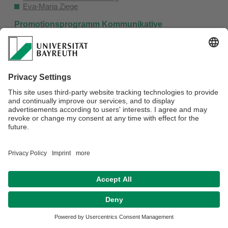
Eva-Maria Ziege
Promotionsprogramm Kommunikative
Konstruktion von Wissen
Das Programm bietet Studierenden sozial,- sprach- und
kulturwissenschaftlicher Fächer eine strukturierte Promotion
im Rahmen einer einer international profilierten
akademischen Fachausbildung, die in sechs Semestern
absolviert werden kann. Ausbildungssprachen sind
Deutsch, Englisch und Spanisch. Weitere Informationen
dazu finden Sie online unter
www.kkw.uni-bayreuth.de
.
Verantwortlich für die Redaktion:
Barbara Mayer
Datenschutzerklärung
Impressum
Hausordnung
Sitemap
Kontakt
Barrierefreiheitserklärung